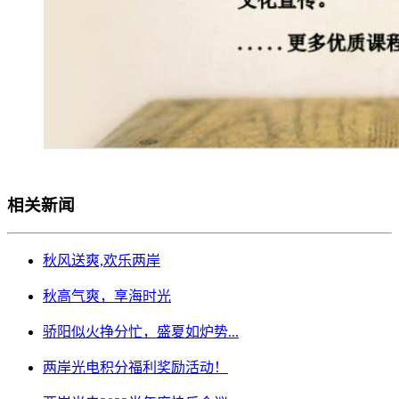
相关新闻
秋风送爽,欢乐两岸
秋高气爽，享海时光
骄阳似火挣分忙，盛夏如炉势...
两岸光电积分福利奖励活动！