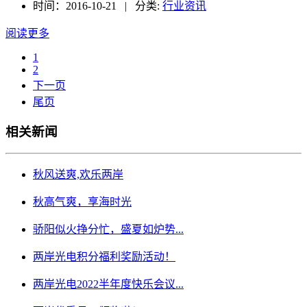
时间：2016-10-21 | 分类:
行业资讯
阅读更多
1
2
下一页
尾页
相关新闻
秋风送爽,欢乐两岸
秋高气爽，享海时光
骄阳似火挣分忙，盛夏如炉势...
两岸光电积分福利奖励活动！
两岸光电2022半年度快乐会议...