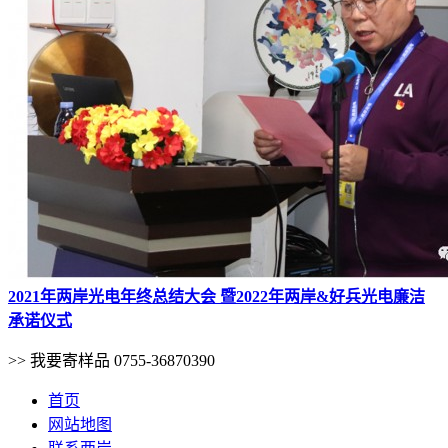
2021年两岸光电年终总结大会 暨2022年两岸&好兵光电廉洁
承诺仪式
>> 我要寄样品
0755-36870390
首页
网站地图