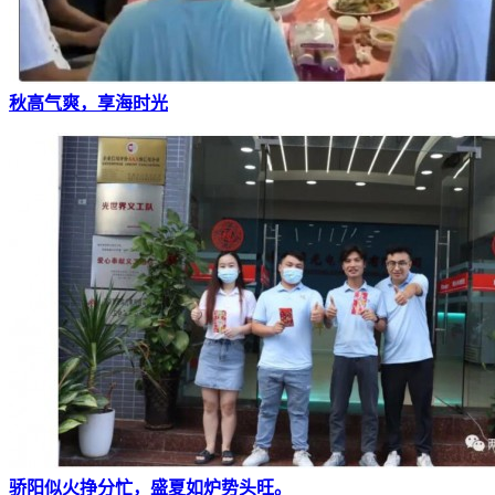
秋高气爽，享海时光
骄阳似火挣分忙，盛夏如炉势头旺。