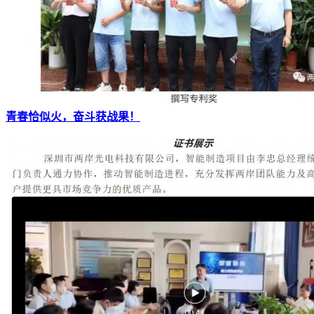
青春恰似火，奋斗获战果！