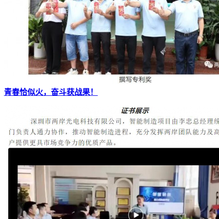
青春恰似火，奋斗获战果！